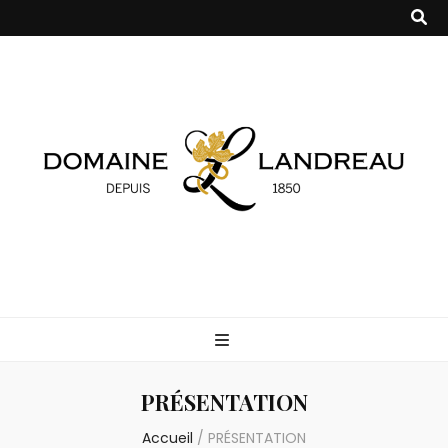
Domaine
Producteur de Cognac et Pineau des Charentes
Landreau
PRÉSENTATION
Accueil
/
PRÉSENTATION